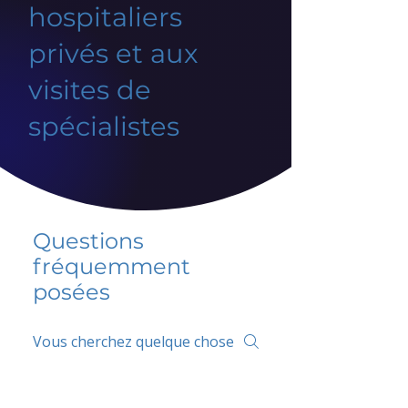
hospitaliers
privés et aux
visites de
spécialistes
Questions
fréquemment
posées
5 percent FAQ
FAQ de l'école