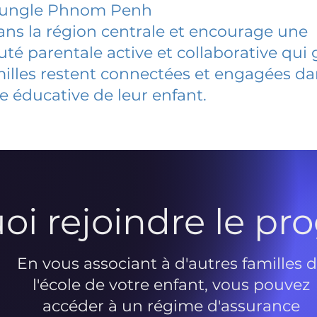
Jungle Phnom Penh
dans la région centrale et encourage une
 parentale active et collaborative qui 
milles restent connectées et engagées d
e éducative de leur enfant.
oi rejoindre le p
En vous associant à d'autres familles 
l'école de votre enfant, vous pouvez
accéder à un régime d'assurance