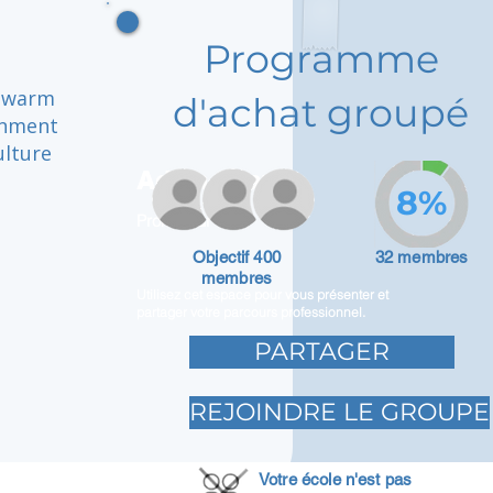
Programme
a warm
d'achat groupé
onment
ulture
Adam Caar
8%
Promoteur
Objectif 400
32 membres
membres
Utilisez cet espace pour vous présenter et
partager votre parcours professionnel.
PARTAGER
REJOINDRE LE GROUPE
Votre école n'est pas