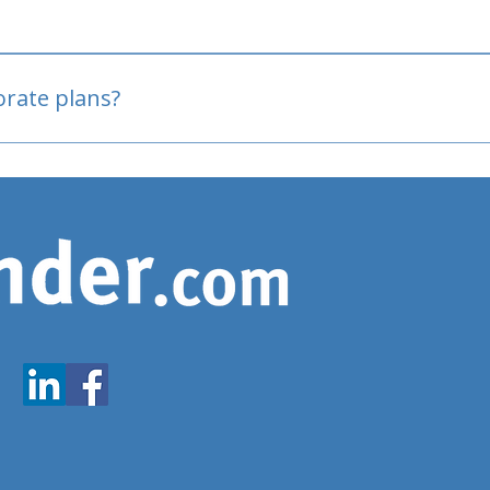
oved
porate plans?