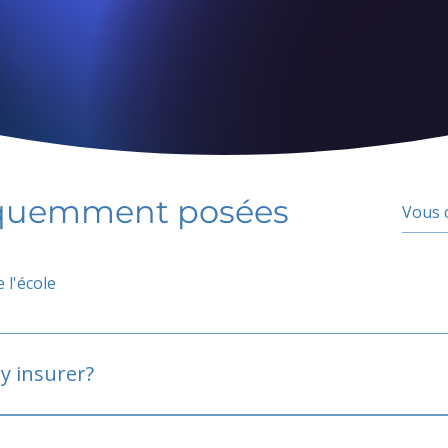
équemment posées
 l'école
y insurer?