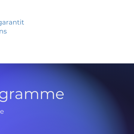
garantit
ans
rogramme
de