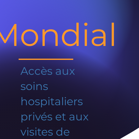
Mondial
Accès aux
soins
hospitaliers
privés et aux
visites de