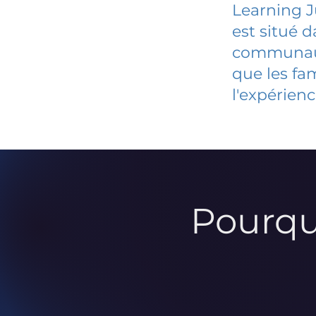
Learning 
est situé 
communauté
que les fa
l'expérienc
Pourqu