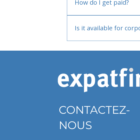
How do I get paid?
Bank or PayPal, once appr
Is it available for cor
Currently individual only
CONTACTEZ-
NOUS