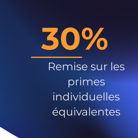
30%
Remise sur les
primes
individuelles
équivalentes