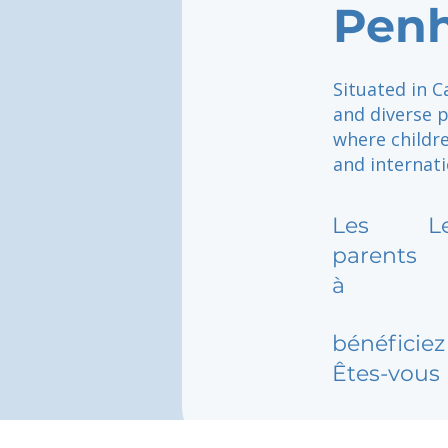
Pen
Situated in C
and diverse 
where childre
and internati
Les
L
parents
à
bénéficiez 
Êtes-vous 