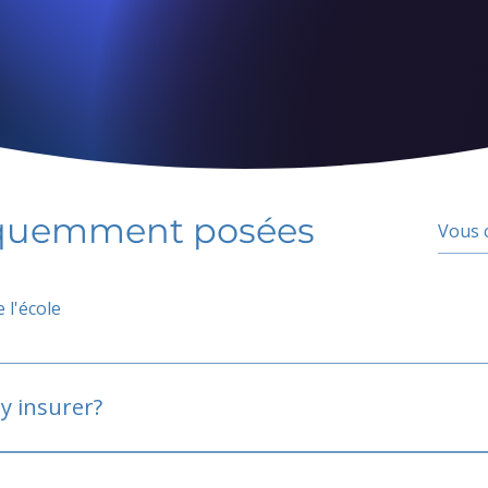
équemment posées
 l'école
y insurer?