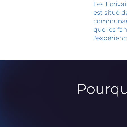
Les Ecriva
est situé 
communauté
que les fa
l'expérienc
Pourqu