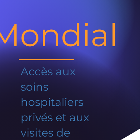
Mondial
Accès aux
soins
hospitaliers
privés et aux
visites de