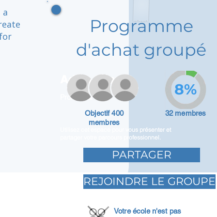
 a
Programme
reate
for
d'achat groupé
Adam Caar
8%
Promoteur
Objectif 400
32 membres
membres
Utilisez cet espace pour vous présenter et
partager votre parcours professionnel.
PARTAGER
REJOINDRE LE GROUPE
Votre école n'est pas