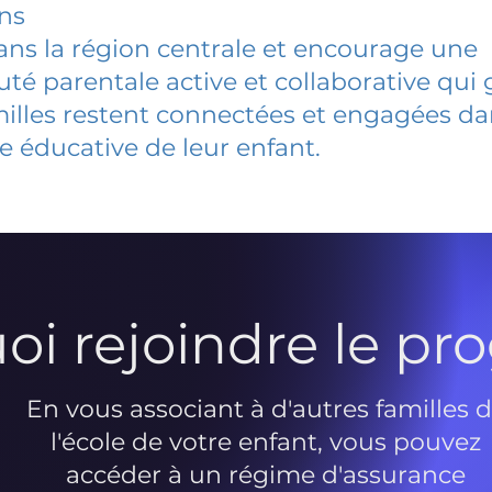
ins
dans la région centrale et encourage une
 parentale active et collaborative qui 
milles restent connectées et engagées d
e éducative de leur enfant.
oi rejoindre le p
En vous associant à d'autres familles 
l'école de votre enfant, vous pouvez
accéder à un régime d'assurance