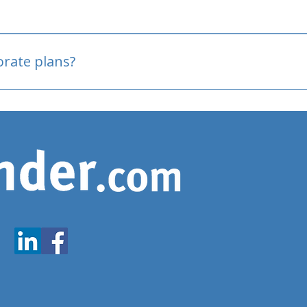
oved
porate plans?