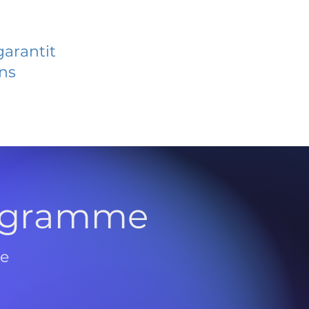
garantit
ans
rogramme
de