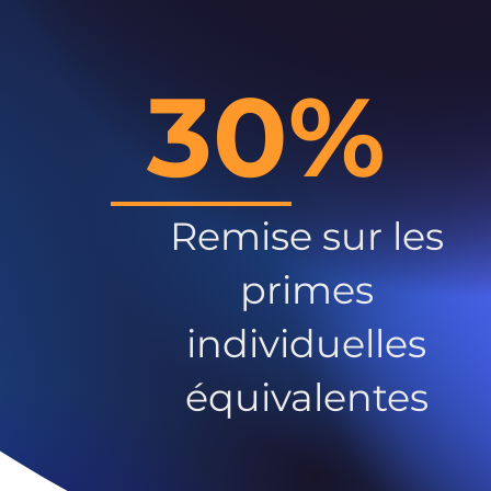
30%
Remise sur les
primes
individuelles
équivalentes