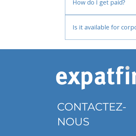
How do I get paid?
Bank or PayPal, once appr
Is it available for cor
Currently individual only
CONTACTEZ-
NOUS