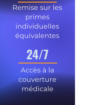
Remise sur les
primes
individuelles
équivalentes
24/7
Accès à la
couverture
médicale