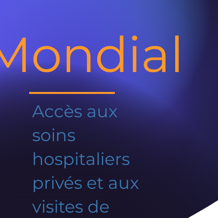
Mondial
Accès aux
soins
hospitaliers
privés et aux
visites de