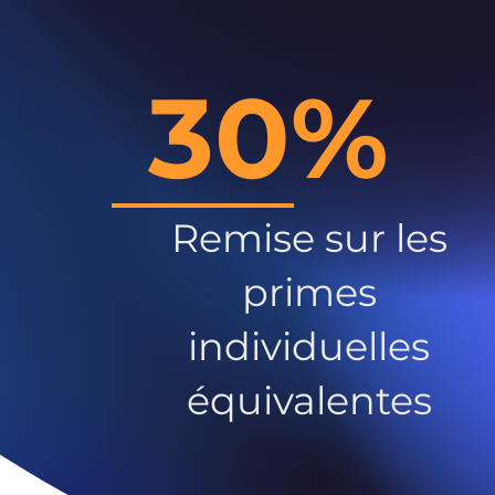
30%
Remise sur les
primes
individuelles
équivalentes