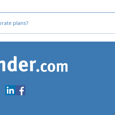
oved
porate plans?