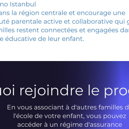
ano Istanbul
dans la région centrale et encourage une
 parentale active et collaborative qui 
milles restent connectées et engagées d
e éducative de leur enfant.
oi rejoindre le p
En vous associant à d'autres familles 
l'école de votre enfant, vous pouvez
accéder à un régime d'assurance