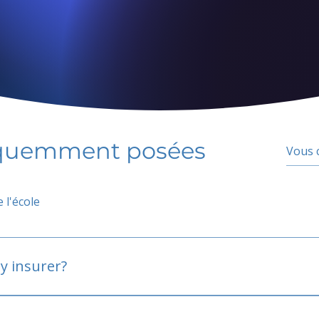
équemment posées
 l'école
y insurer?