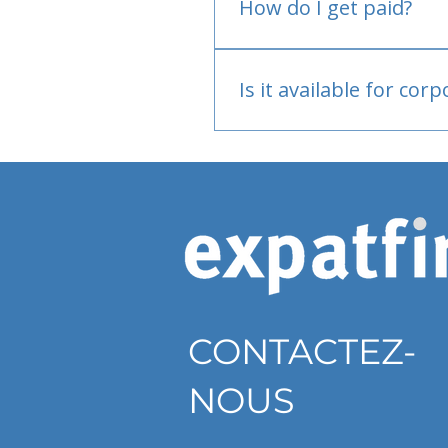
How do I get paid?
Bank or PayPal, once appr
Is it available for cor
Currently individual only
CONTACTEZ-
NOUS