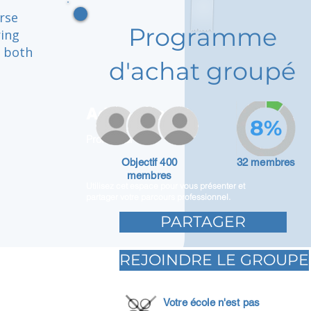
erse
Programme
ring
g both
d'achat groupé
Adam Caar
8%
Promoteur
Objectif 400
32 membres
membres
Utilisez cet espace pour vous présenter et
partager votre parcours professionnel.
PARTAGER
REJOINDRE LE GROUPE
Votre école n'est pas