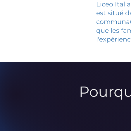
Liceo Itali
est situé 
communauté
que les fa
l'expérienc
Pourqu