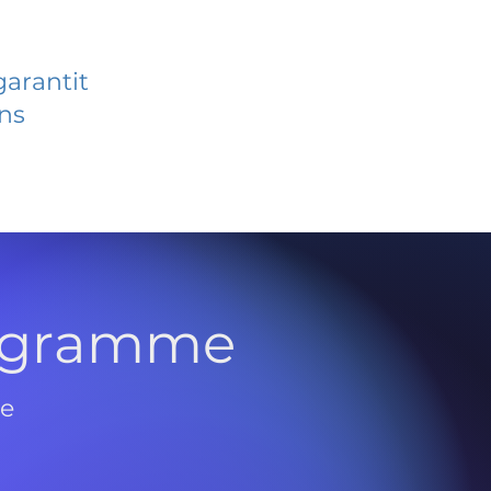
garantit
ans
rogramme
de