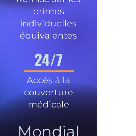
primes
individuelles
équivalentes
24/7
Accès à la
couverture
médicale
Mondial