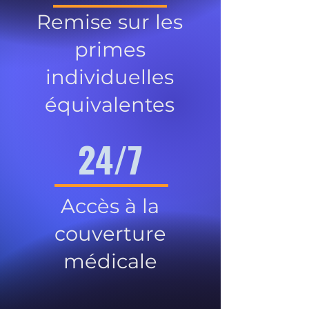
Remise sur les
primes
individuelles
équivalentes
24/7
Accès à la
couverture
médicale