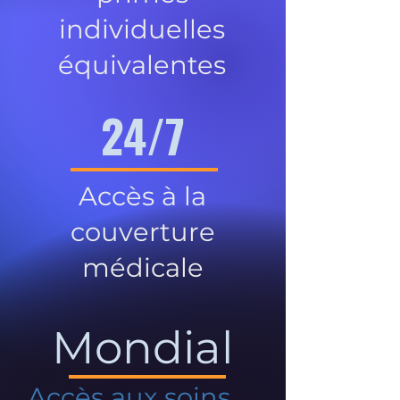
individuelles
équivalentes
24/7
Accès à la
couverture
médicale
Mondial
Accès aux soins