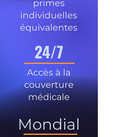
primes
individuelles
équivalentes
24/7
Accès à la
couverture
médicale
Mondial