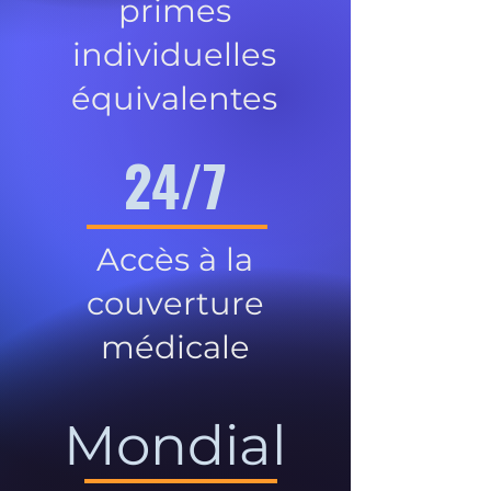
primes
individuelles
équivalentes
24/7
Accès à la
couverture
médicale
Mondial