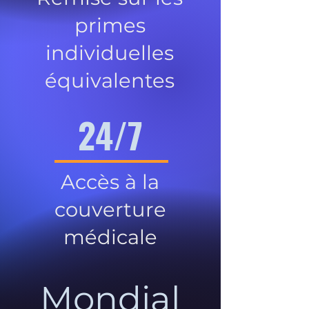
primes
individuelles
équivalentes
24/7
Accès à la
couverture
médicale
Mondial