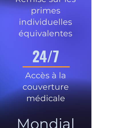
primes
individuelles
équivalentes
24/7
Accès à la
couverture
médicale
Mondial