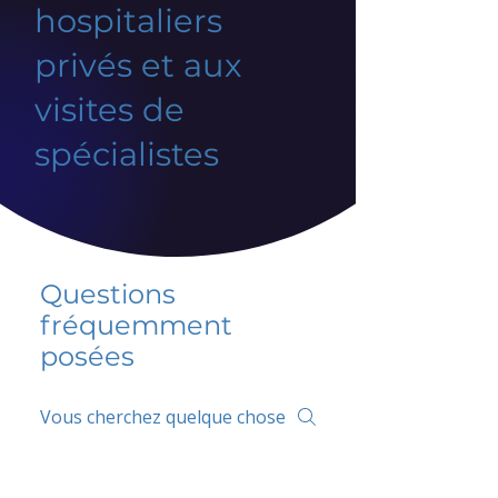
hospitaliers
privés et aux
visites de
spécialistes
Questions
fréquemment
posées
5 percent FAQ
FAQ de l'école