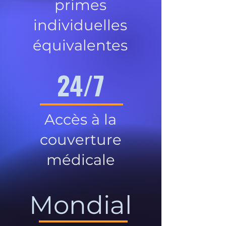
primes
individuelles
équivalentes
24/7
Accès à la
couverture
médicale
Mondial