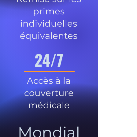
primes
individuelles
équivalentes
24/7
Accès à la
couverture
médicale
Mondial