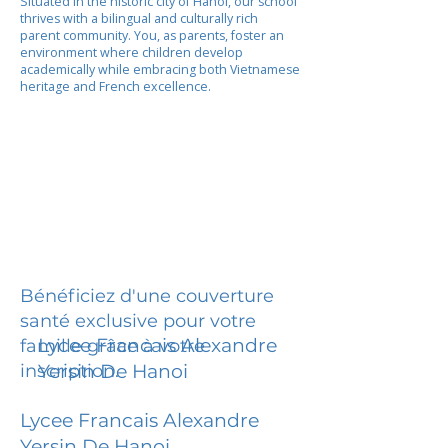
Situated in the historic city of Hanoi, our school
thrives with a bilingual and culturally rich
parent community. You, as parents, foster an
environment where children develop
academically while embracing both Vietnamese
heritage and French excellence.
Bénéficiez d'une couverture
santé exclusive pour votre
Lycee Francais Alexandre
famille grâce à votre
inscription.
Yersin De Hanoi
Lycee Francais Alexandre
Yersin De Hanoi