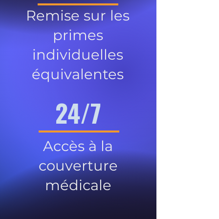
Remise sur les
primes
individuelles
équivalentes
24/7
Accès à la
couverture
médicale