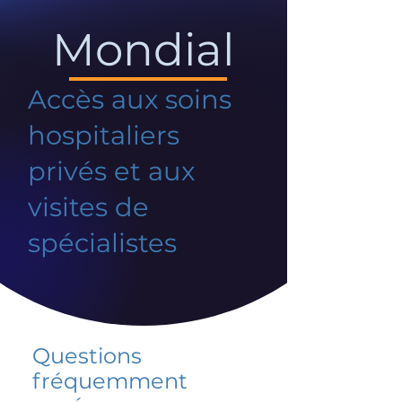
Mondial
Accès aux soins
hospitaliers
privés et aux
visites de
spécialistes
Questions
fréquemment