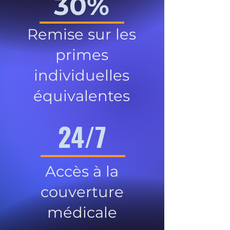
30%
Remise sur les
primes
individuelles
équivalentes
24/7
Accès à la
couverture
médicale