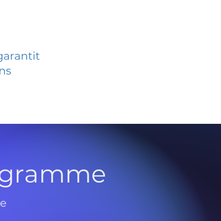
garantit
ans
rogramme
de