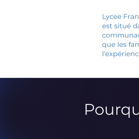
Lycee Fran
est situé 
communauté
que les fa
l'expérienc
Pourqu