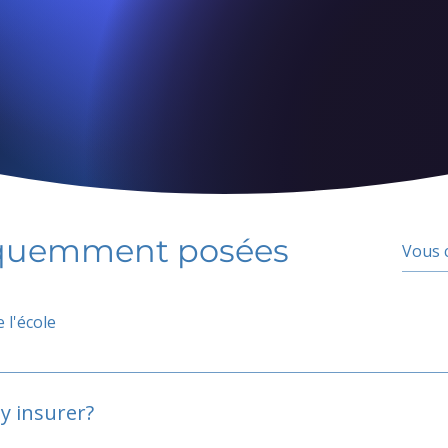
équemment posées
 l'école
y insurer?