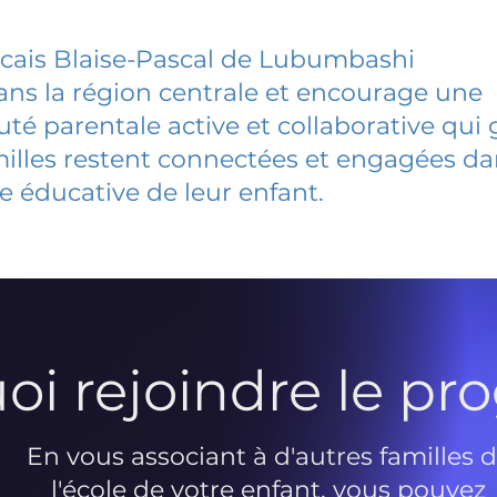
cais Blaise-Pascal de Lubumbashi
dans la région centrale et encourage une
 parentale active et collaborative qui 
milles restent connectées et engagées d
e éducative de leur enfant.
oi rejoindre le p
En vous associant à d'autres familles 
l'école de votre enfant, vous pouvez