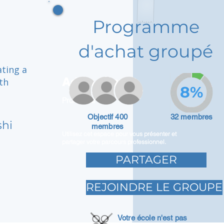
Programme
d'achat groupé
ting a
Adam Caar
th
8%
Promoteur
Objectif 400
32 membres
shi
membres
Utilisez cet espace pour vous présenter et
partager votre parcours professionnel.
PARTAGER
REJOINDRE LE GROUPE
Votre école n'est pas