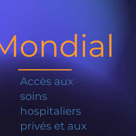
Mondial
Accès aux
soins
hospitaliers
privés et aux