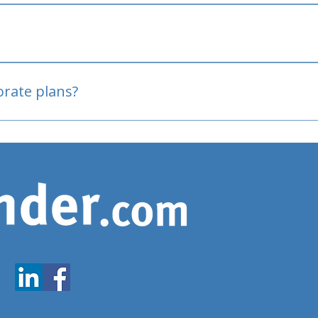
oved
porate plans?