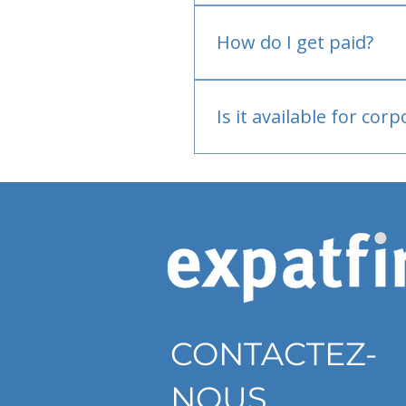
No.
How do I get paid?
Bank or PayPal, once appr
Is it available for cor
Currently individual only
CONTACTEZ-
NOUS