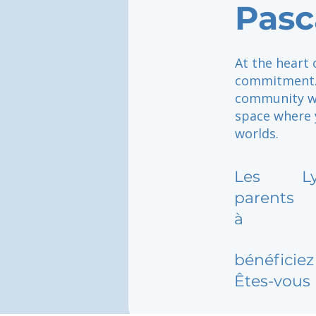
Pasc
At the heart 
commitment. 
community wh
space where 
worlds.
Les
L
parents
à
bénéficiez 
Êtes-vous 