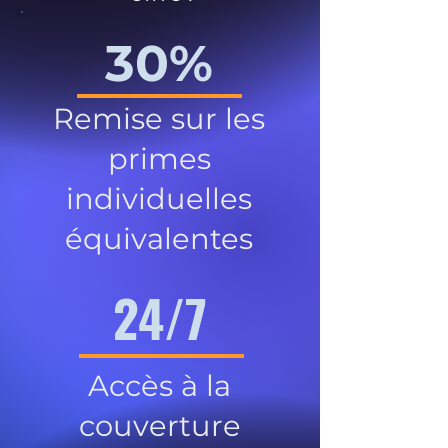
30%
Remise sur les
primes
individuelles
équivalentes
24/7
Accès à la
couverture