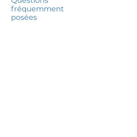
Questions
fréquemment
posées
5 percent FAQ
FAQ de l'école
Do I have to change
my insurer?
No.
How do I get paid?
Bank or PayPal, once approved
Is it available for