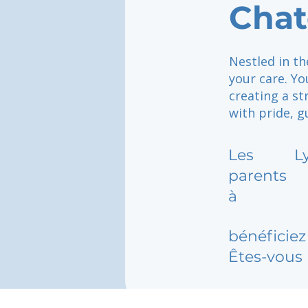
Chat
Nestled in t
your care. Yo
creating a s
with pride, g
Les
L
parents
à
bénéficiez 
Êtes-vous 