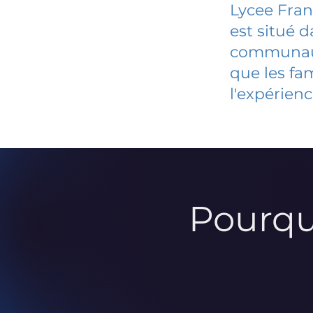
Lycee Fra
est situé 
communauté
que les fa
l'expérienc
Pourqu