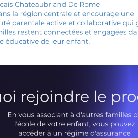
ncais Chateaubriand De Rome
dans la région centrale et encourage une
 parentale active et collaborative qui 
milles restent connectées et engagées d
e éducative de leur enfant.
oi rejoindre le p
En vous associant à d'autres familles 
l'école de votre enfant, vous pouvez
accéder à un régime d'assurance