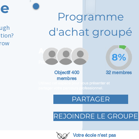
me
Programme
ough
d'achat groupé
ition?
grow
Adam Caar
8%
Promoteur
Objectif 400
32 membres
membres
Utilisez cet espace pour vous présenter et
partager votre parcours professionnel.
PARTAGER
REJOINDRE LE GROUPE
Votre école n'est pas