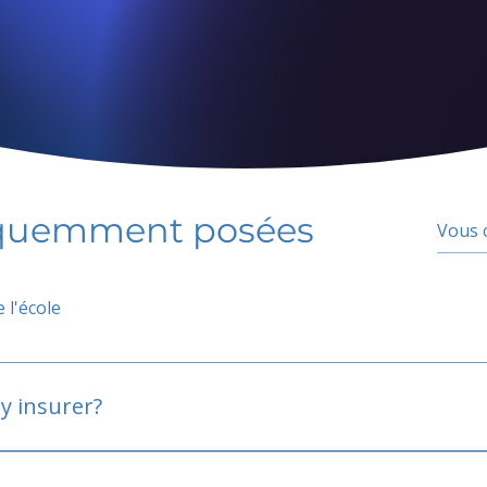
équemment posées
 l'école
y insurer?