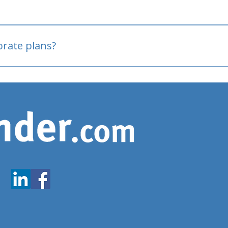
oved
porate plans?