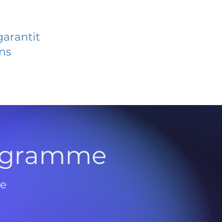
garantit
ans
rogramme
de