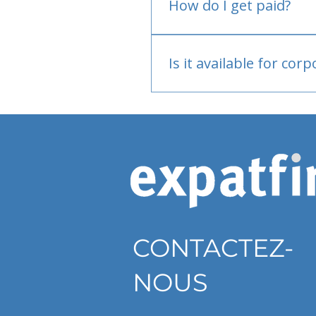
How do I get paid?
Bank or PayPal, once appr
Is it available for cor
Currently individual only
CONTACTEZ-
NOUS