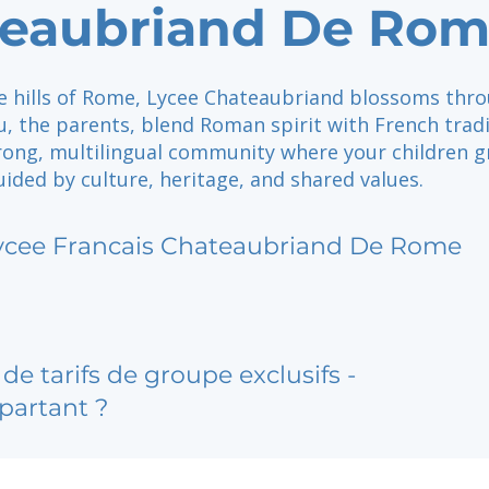
eaubriand De Ro
he hills of Rome, Lycee Chateaubriand blossoms thr
u, the parents, blend Roman spirit with French trad
trong, multilingual community where your children 
uided by culture, heritage, and shared values.
ycee Francais Chateaubriand De Rome
de tarifs de groupe exclusifs -
partant ?