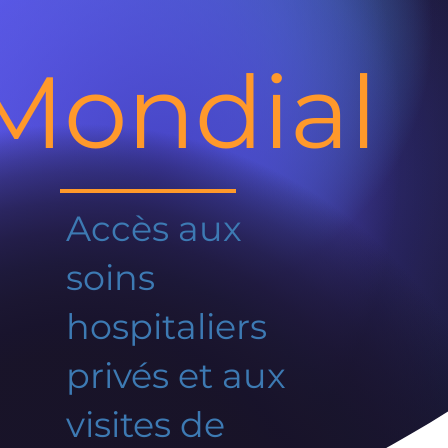
Mondial
Accès aux
soins
hospitaliers
privés et aux
visites de