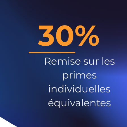
30%
Remise sur les
primes
individuelles
équivalentes