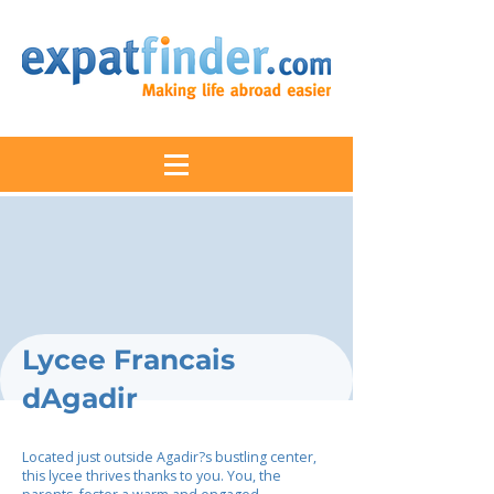
Lycee Francais
dAgadir
Located just outside Agadir?s bustling center,
this lycee thrives thanks to you. You, the