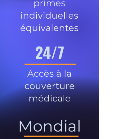
primes
individuelles
équivalentes
24/7
Accès à la
couverture
médicale
Mondial