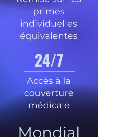
primes
individuelles
équivalentes
24/7
Accès à la
couverture
médicale
Mondial