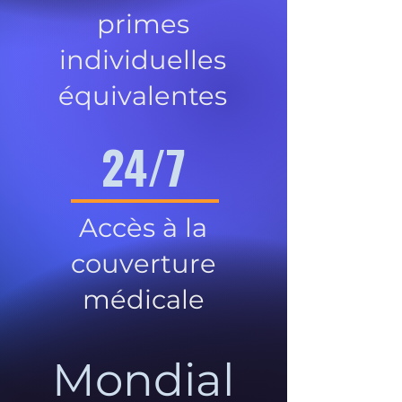
primes
individuelles
équivalentes
24/7
Accès à la
couverture
médicale
Mondial