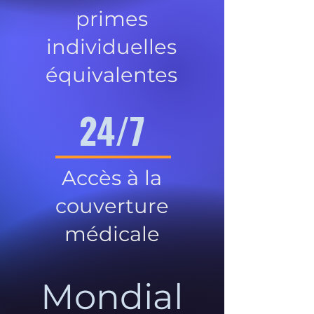
primes
individuelles
équivalentes
24/7
Accès à la
couverture
médicale
Mondial