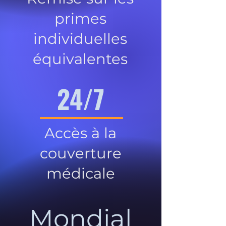
primes
individuelles
équivalentes
24/7
Accès à la
couverture
médicale
Mondial