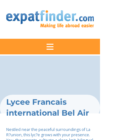
Lycee Francais
international Bel Air
Nestled near the peaceful surroundings of La
R?union, this lyc?e grows with your presence.