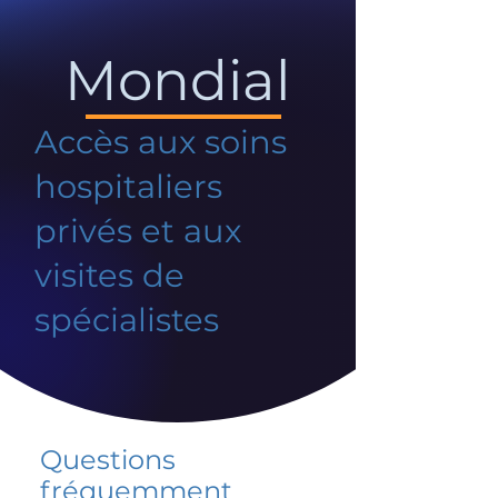
Mondial
Accès aux soins
hospitaliers
privés et aux
visites de
spécialistes
Questions
fréquemment