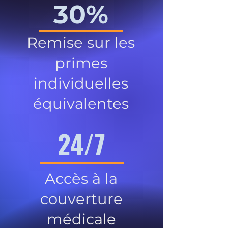
30%
Remise sur les
primes
individuelles
équivalentes
24/7
Accès à la
couverture
médicale