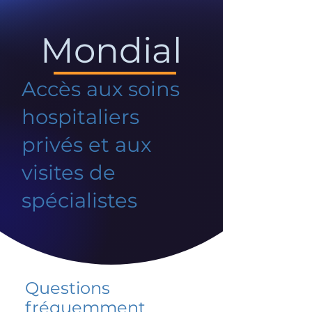
Mondial
Accès aux soins
hospitaliers
privés et aux
visites de
spécialistes
Questions
fréquemment