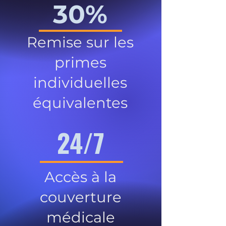
30%
Remise sur les
primes
individuelles
équivalentes
24/7
Accès à la
couverture
médicale