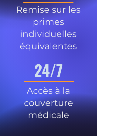
Remise sur les
primes
individuelles
équivalentes
24/7
Accès à la
couverture
médicale