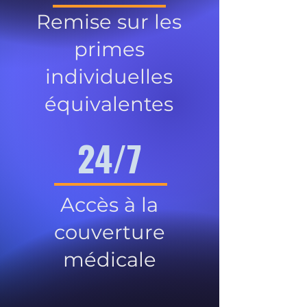
Remise sur les
primes
individuelles
équivalentes
24/7
Accès à la
couverture
médicale