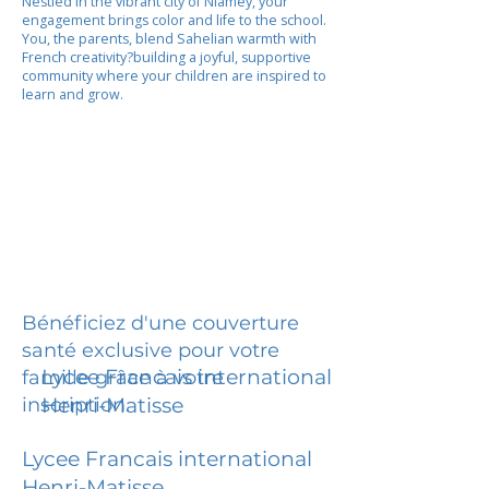
Nestled in the vibrant city of Niamey, your
engagement brings color and life to the school.
You, the parents, blend Sahelian warmth with
French creativity?building a joyful, supportive
community where your children are inspired to
learn and grow.
Bénéficiez d'une couverture
santé exclusive pour votre
Lycee Francais international
famille grâce à votre
inscription.
Henri-Matisse
Lycee Francais international
Henri-Matisse