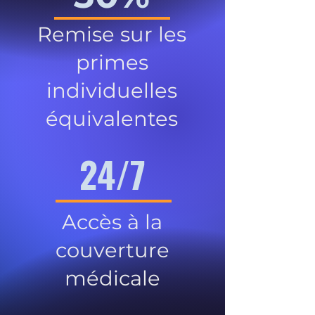
Remise sur les
primes
individuelles
équivalentes
24/7
Accès à la
couverture
médicale