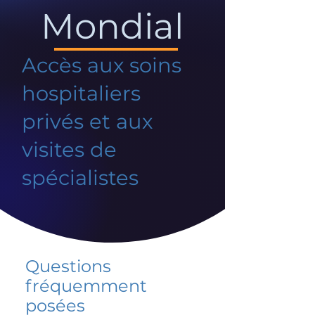
Mondial
Accès aux soins
hospitaliers
privés et aux
visites de
spécialistes
Questions
fréquemment
posées