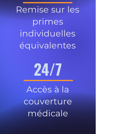
Remise sur les
primes
individuelles
équivalentes
24/7
Accès à la
couverture
médicale