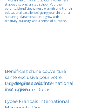
In vibrant Ho Chi Minh City, your involvement
shapes a strong, united school. You, the
parents, blend Vietnamese warmth and French
educational excellence?giving your children a
nurturing, dynamic space to grow with
creativity, curiosity, and a sense of purpose.
Bénéficiez d'une couverture
santé exclusive pour votre
Lycee Francais international
famille grâce à votre
inscription.
Marguerite-Duras
Lycee Francais international
Marguerite-Duras