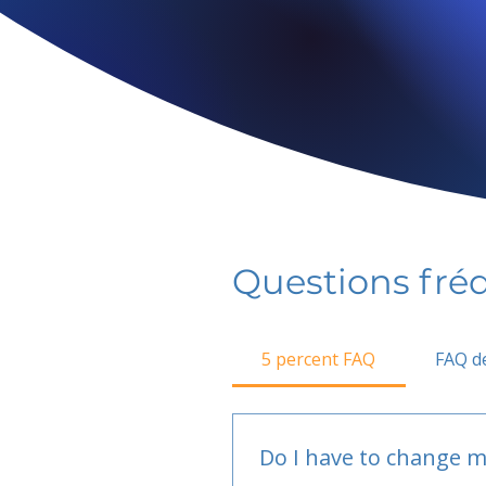
Questions fr
5 percent FAQ
FAQ de
Do I have to change m