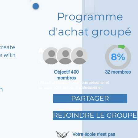
Programme
d'achat groupé
create
Adam Caar
e with
8%
Promoteur
Objectif 400
32 membres
membres
Utilisez cet espace pour vous présenter et
n
partager votre parcours professionnel.
PARTAGER
REJOINDRE LE GROUPE
Votre école n'est pas