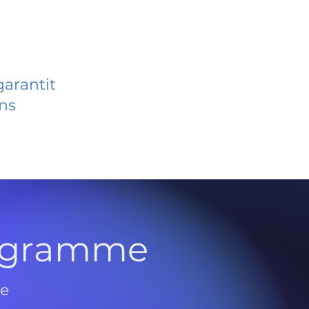
garantit
ans
rogramme
de