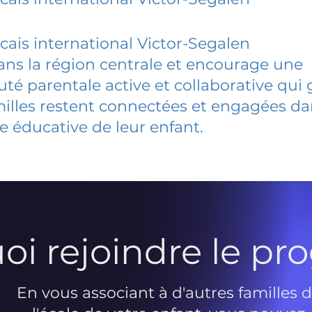
cais international Victor-Segalen
dans la région centrale et encourage une
 parentale active et collaborative qui 
milles restent connectées et engagées d
e éducative de leur enfant.
oi rejoindre le p
En vous associant à d'autres familles 