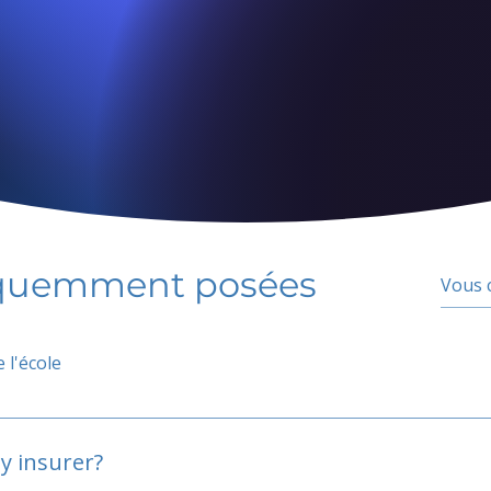
équemment posées
 l'école
y insurer?