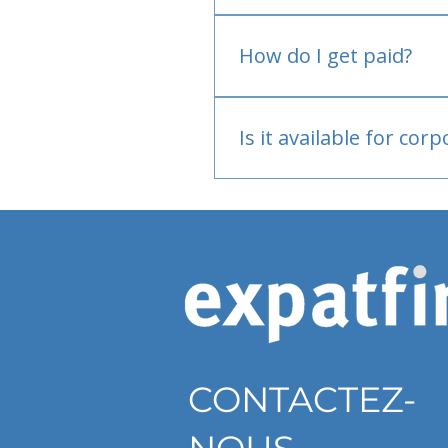
No.
How do I get paid?
Bank or PayPal, once appr
Is it available for cor
Currently individual only
CONTACTEZ-