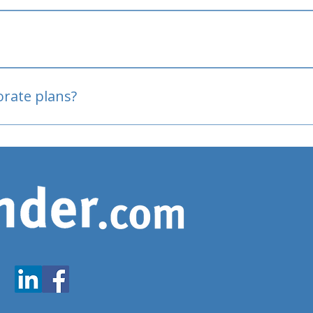
oved
porate plans?