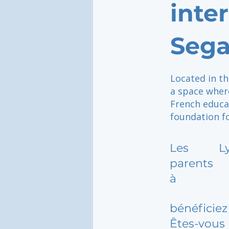
inte
Sega
Located in t
a space where
French educat
foundation f
Les
L
parents
à
bénéficiez 
Êtes-vous 