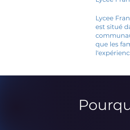
Lycee Fran
est situé 
communauté
que les fa
l'expérienc
Pourqu