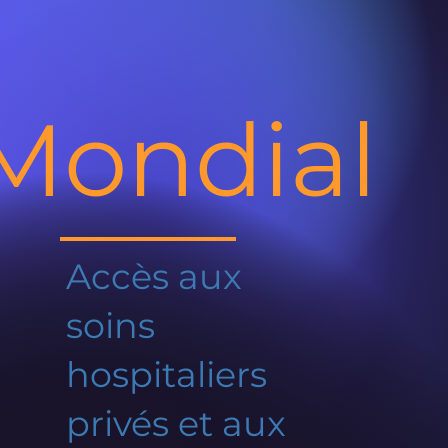
Mondial
Accès aux
soins
hospitaliers
privés et aux