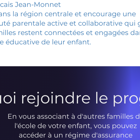
ncais Jean-Monnet
dans la région centrale et encourage une
 parentale active et collaborative qui 
milles restent connectées et engagées d
e éducative de leur enfant.
oi rejoindre le p
En vous associant à d'autres familles 
l'école de votre enfant, vous pouvez
accéder à un régime d'assurance