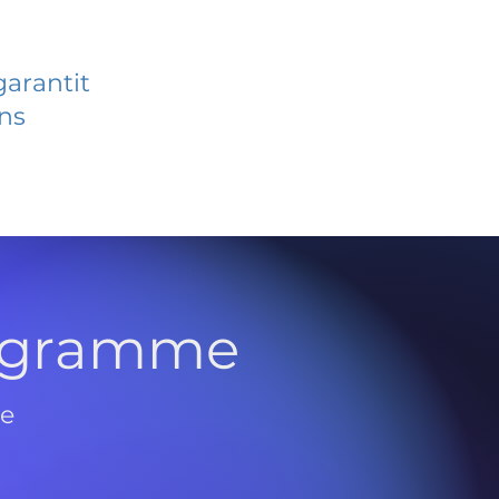
garantit
ans
rogramme
de