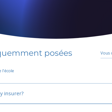
équemment posées
 l'école
y insurer?