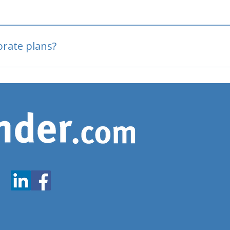
oved
porate plans?