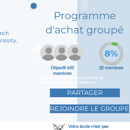
Programme
,
d'achat groupé
ench
iosity,
Adam Caar
8%
Promoteur
Objectif 400
32 membres
membres
Utilisez cet espace pour vous présenter et
partager votre parcours professionnel.
PARTAGER
REJOINDRE LE GROUPE
Votre école n'est pas