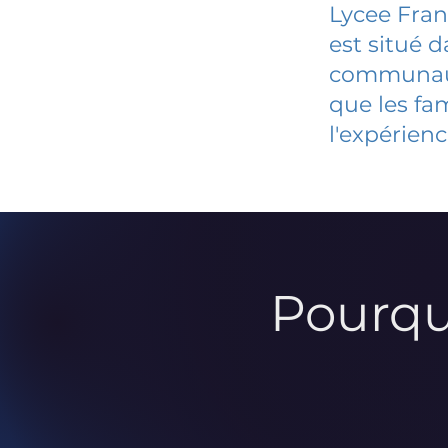
Lycee Fra
est situé 
communauté
que les fa
l'expérienc
Pourqu