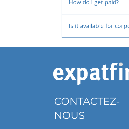
How do I get paid?
Bank or PayPal, once appr
Is it available for cor
Currently individual only
CONTACTEZ-
NOUS