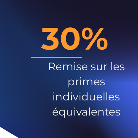
30%
Remise sur les
primes
individuelles
équivalentes