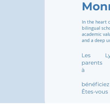
Mon
In the heart 
bilingual sch
academic valu
and a deep u
Les
L
parents
à
bénéficiez 
Êtes-vous 