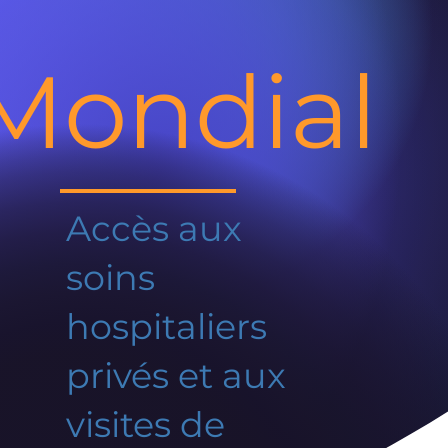
Mondial
Accès aux
soins
hospitaliers
privés et aux
visites de