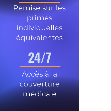
Remise sur les
primes
individuelles
équivalentes
24/7
Accès à la
couverture
médicale