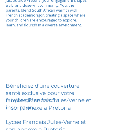
Just outside Pretoria, your engagement shapes
a vibrant, close-knit community. You, the
parents, blend South African warmth with
French academic rigor, creating a space where
your children are encouraged to explore,
learn, and flourish in a diverse environment.
Bénéficiez d'une couverture
santé exclusive pour votre
Lycee Francais Jules-Verne et
famille grâce à votre
inscription.
son annexe a Pretoria
Lycee Francais Jules-Verne et
son annexe a Pretoria