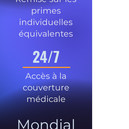
primes
individuelles
équivalentes
24/7
Accès à la
couverture
médicale
Mondial