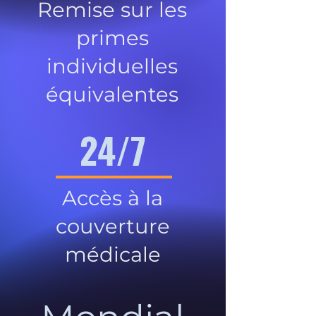
Remise sur les
primes
individuelles
équivalentes
24/7
Accès à la
couverture
médicale