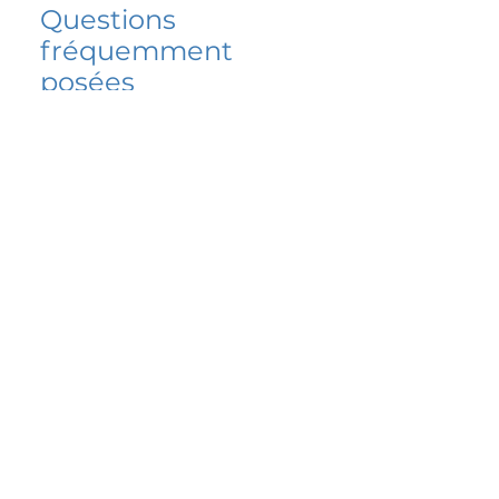
Questions
fréquemment
posées
5 percent FAQ
FAQ de l'école
Do I have to change
my insurer?
No.
How do I get paid?
Bank or PayPal, once approved
Is it available for