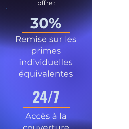
offre :
30%
Remise sur les
primes
individuelles
équivalentes
24/7
Accès à la
couverture