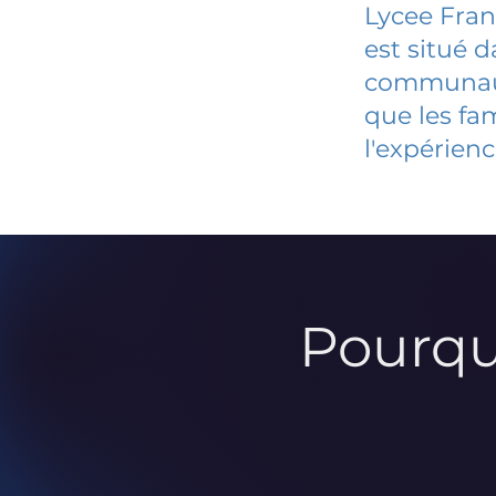
Lycee Fran
est situé 
communauté
que les fa
l'expérienc
Pourqu