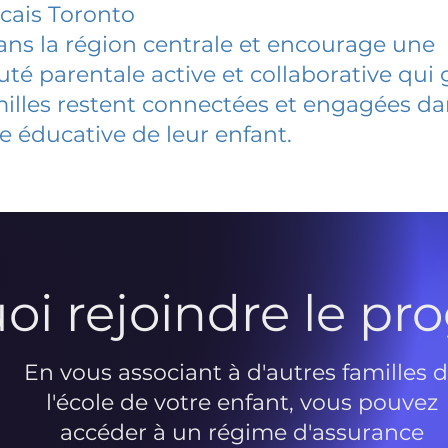
cais Toronto
dans la région centrale et encourage une
 parentale active et collaborative qui 
milles restent connectées et engagées d
e éducative de leur enfant.
oi rejoindre le p
En vous associant à d'autres familles 
l'école de votre enfant, vous pouvez
accéder à un régime d'assurance