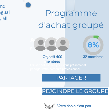
and
Programme
ngual
 all
d'achat groupé
Adam Caar
8%
Promoteur
Objectif 400
32 membres
membres
Utilisez cet espace pour vous présenter et
partager votre parcours professionnel.
PARTAGER
REJOINDRE LE GROUPE
Votre école n'est pas