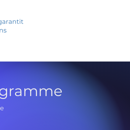
garantit
ans
rogramme
de