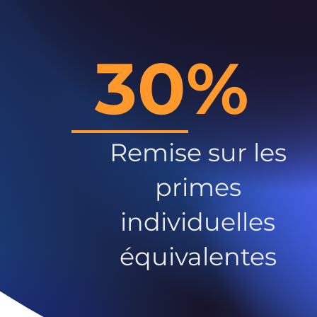
30%
Remise sur les
primes
individuelles
équivalentes