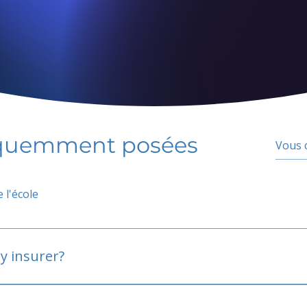
équemment posées
 l'école
y insurer?