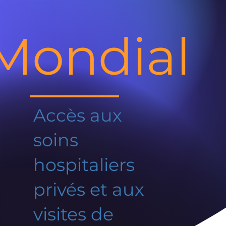
Mondial
Accès aux
soins
hospitaliers
privés et aux
visites de