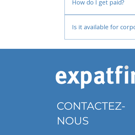
How do I get paid?
Bank or PayPal, once appr
Is it available for cor
Currently individual only
CONTACTEZ-
NOUS