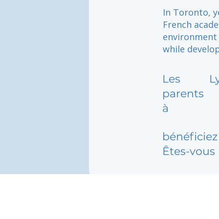
In Toronto, y
French academ
environment 
while develo
Les
L
parents
à
bénéficiez 
Êtes-vous 