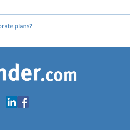
oved
porate plans?