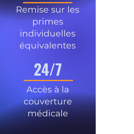
Remise sur les
primes
individuelles
équivalentes
24/7
Accès à la
couverture
médicale