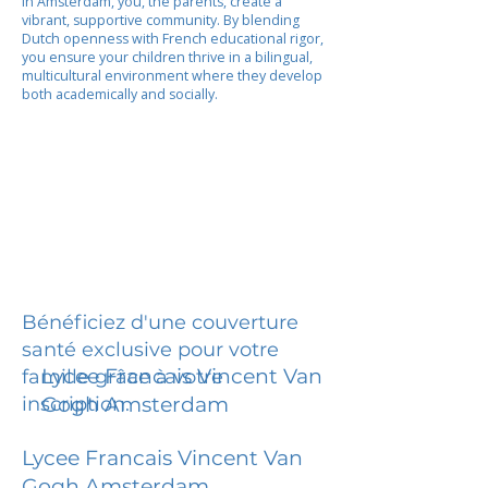
In Amsterdam, you, the parents, create a
vibrant, supportive community. By blending
Dutch openness with French educational rigor,
you ensure your children thrive in a bilingual,
multicultural environment where they develop
both academically and socially.
Bénéficiez d'une couverture
santé exclusive pour votre
Lycee Francais Vincent Van
famille grâce à votre
inscription.
Gogh Amsterdam
Lycee Francais Vincent Van
Gogh Amsterdam