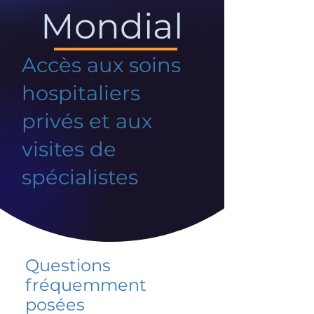
Mondial
Accès aux soins
hospitaliers
privés et aux
visites de
spécialistes
Questions
fréquemment
posées