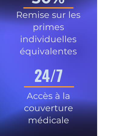
Remise sur les
primes
individuelles
équivalentes
24/7
Accès à la
couverture
médicale