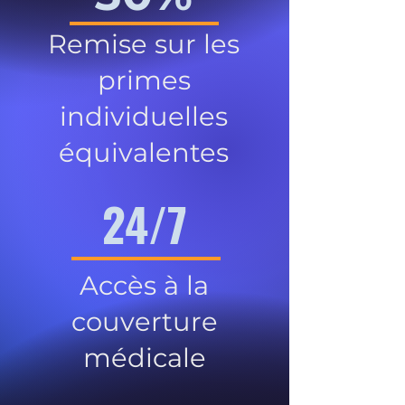
Remise sur les
primes
individuelles
équivalentes
24/7
Accès à la
couverture
médicale