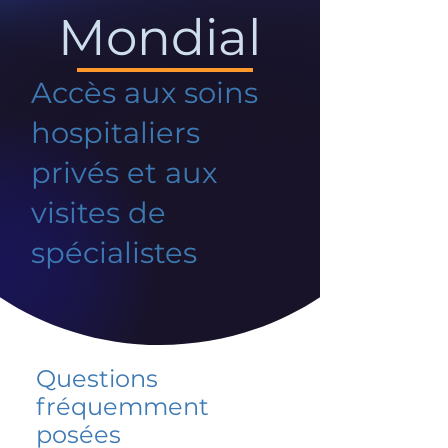
Mondial
Accès aux soins
hospitaliers
privés et aux
visites de
spécialistes
Questions
fréquemment
posées