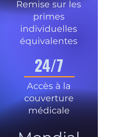
Remise sur les
primes
individuelles
équivalentes
24/7
Accès à la
couverture
médicale