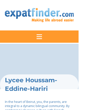
Lycee Houssam-
Eddine-Hariri
In the heart of Beirut, you, the parents, are
integral to a dynamic bilingual community. By