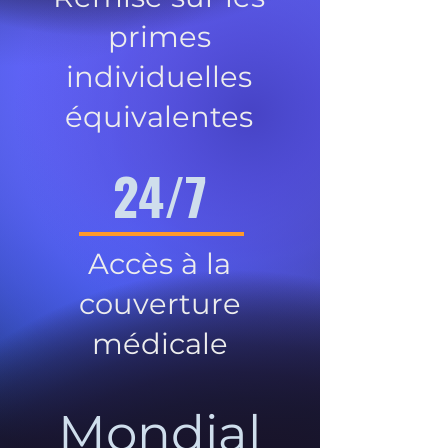
primes
individuelles
équivalentes
24/7
Accès à la
couverture
médicale
Mondial