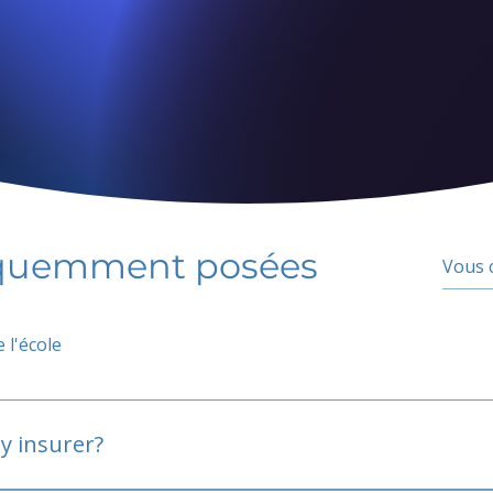
équemment posées
 l'école
y insurer?