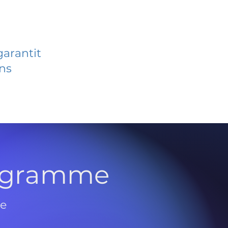
garantit
ans
rogramme
de