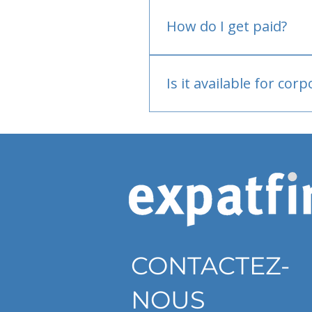
No.
How do I get paid?
Bank or PayPal, once appr
Is it available for cor
Currently individual only
CONTACTEZ-
NOUS