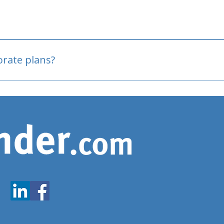
oved
porate plans?