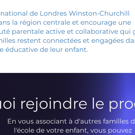
rnational de Londres Winston-Churchill
dans la région centrale et encourage une
 parentale active et collaborative qui 
milles restent connectées et engagées d
e éducative de leur enfant.
oi rejoindre le p
En vous associant à d'autres familles 
l'école de votre enfant, vous pouvez