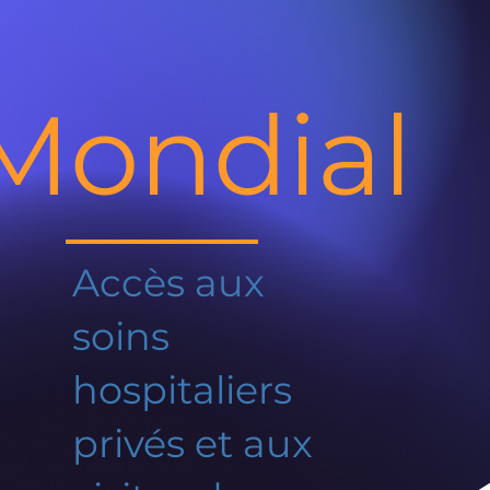
Mondial
Accès aux
soins
hospitaliers
privés et aux