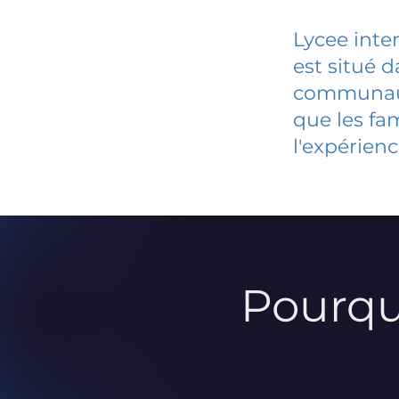
Lycee inte
est situé 
communauté
que les fa
l'expérienc
Pourqu