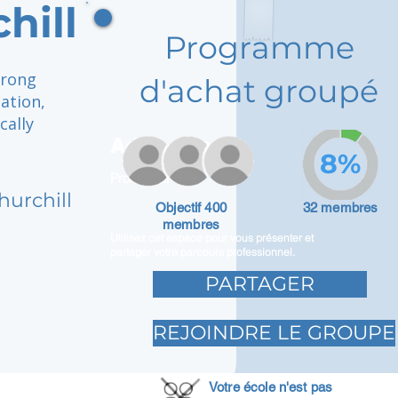
hill
Programme
trong
d'achat groupé
ation,
cally
Adam Caar
8%
Promoteur
hurchill
Objectif 400
32 membres
membres
Utilisez cet espace pour vous présenter et
partager votre parcours professionnel.
PARTAGER
REJOINDRE LE GROUPE
Votre école n'est pas