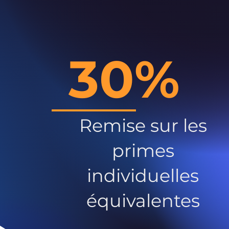
30%
Remise sur les
primes
individuelles
équivalentes