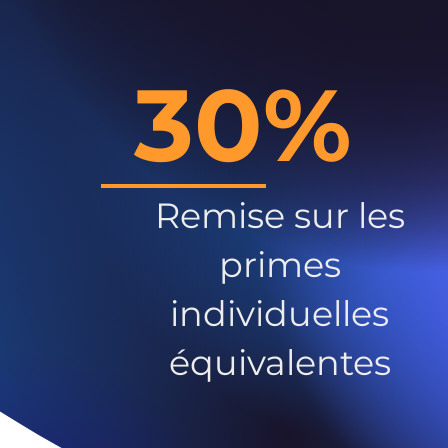
30%
Remise sur les
primes
individuelles
équivalentes