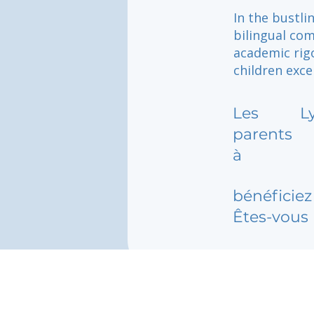
In the bustli
bilingual co
academic rig
children exce
Les
L
parents
à
bénéficiez 
Êtes-vous 