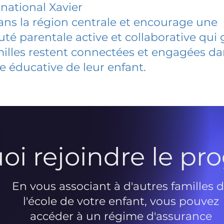
rnational Xavier
dans la région centrale et encourage une
 parentale active et collaborative qui 
milles restent connectées et engagées d
e éducative de leur enfant.
oi rejoindre le p
En vous associant à d'autres familles 
l'école de votre enfant, vous pouvez
accéder à un régime d'assurance