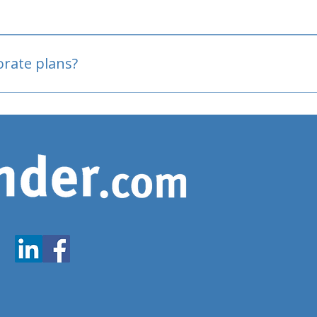
oved
porate plans?