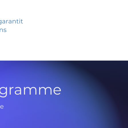
garantit
ans
rogramme
de