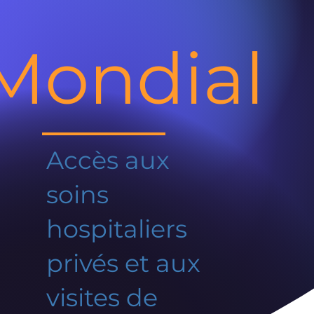
Mondial
Accès aux
soins
hospitaliers
privés et aux
visites de