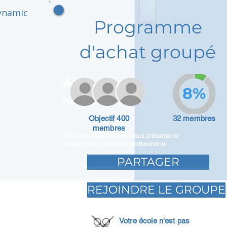
dynamic
Programme
d'achat groupé
Adam Caar
8%
Promoteur
Objectif 400
32 membres
membres
Utilisez cet espace pour vous présenter et
partager votre parcours professionnel.
PARTAGER
REJOINDRE LE GROUPE
Votre école n'est pas