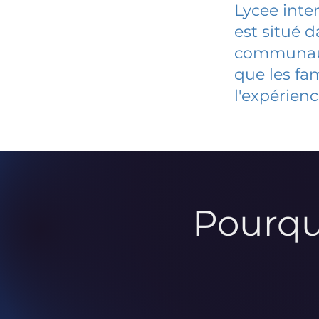
Lycee inte
est situé 
communauté
que les fa
l'expérienc
Pourqu