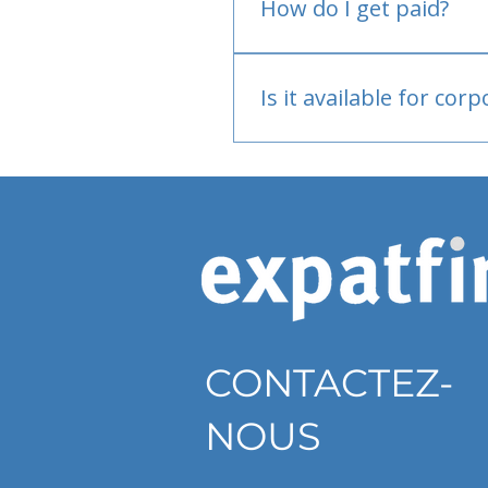
How do I get paid?
Bank or PayPal, once appr
Is it available for cor
Currently individual only
CONTACTEZ-
NOUS