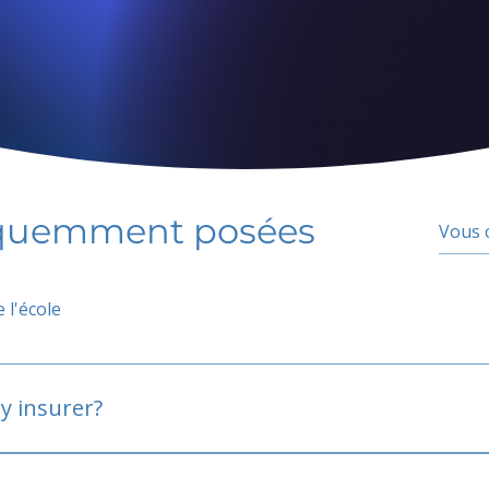
équemment posées
 l'école
y insurer?