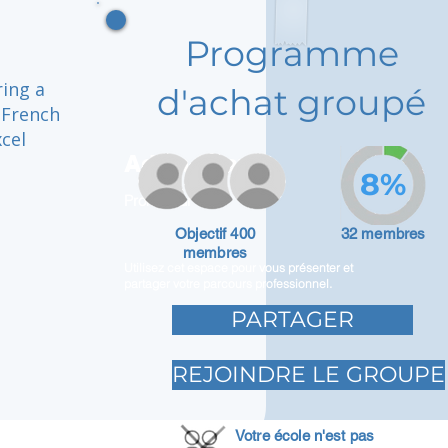
Programme
ring a
d'achat groupé
 French
xcel
Adam Caar
8%
Promoteur
Objectif 400
32 membres
membres
Utilisez cet espace pour vous présenter et
partager votre parcours professionnel.
PARTAGER
REJOINDRE LE GROUPE
Votre école n'est pas