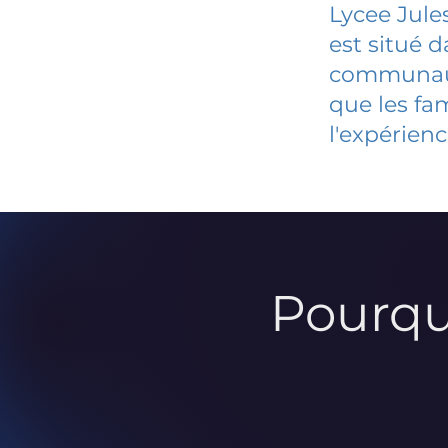
Lycee Jul
est situé 
communauté
que les fa
l'expérienc
Pourqu