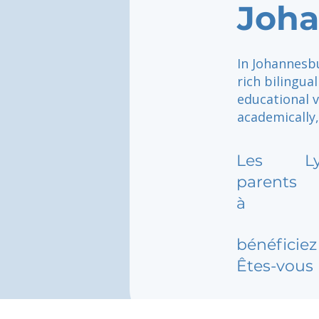
Joh
In Johannesbu
rich bilingua
educational v
academically, 
Les
L
parents
à
bénéficiez 
Êtes-vous 