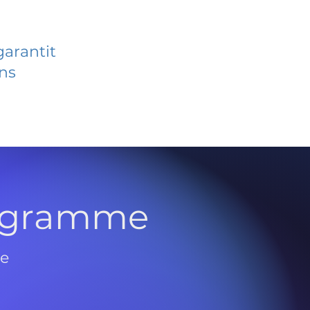
garantit
ans
rogramme
de