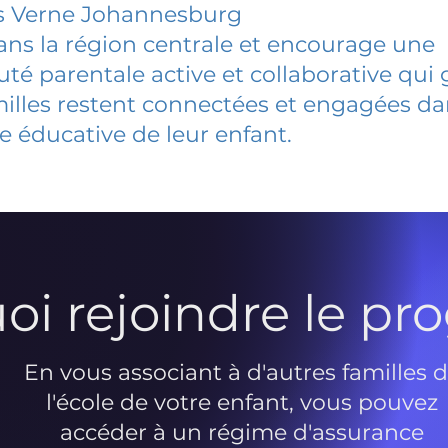
es Verne Johannesburg
dans la région centrale et encourage une
 parentale active et collaborative qui 
milles restent connectées et engagées d
e éducative de leur enfant.
oi rejoindre le p
En vous associant à d'autres familles 
l'école de votre enfant, vous pouvez
accéder à un régime d'assurance