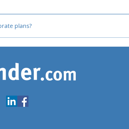
oved
porate plans?