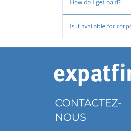
How do I get paid?
Bank or PayPal, once appr
Is it available for cor
Currently individual only
CONTACTEZ-
NOUS