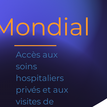
Mondial
Accès aux
soins
hospitaliers
privés et aux
visites de