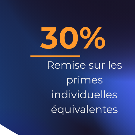
30%
Remise sur les
primes
individuelles
équivalentes