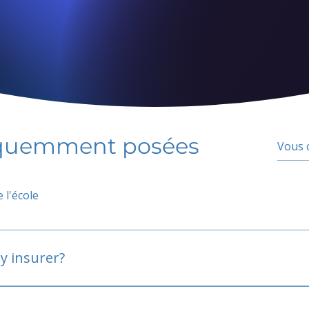
équemment posées
 l'école
y insurer?