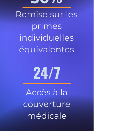
Remise sur les
primes
individuelles
équivalentes
24/7
Accès à la
couverture
médicale