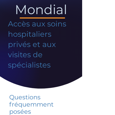
Mondial
Accès aux soins
hospitaliers
privés et aux
visites de
spécialistes
Questions
fréquemment
posées