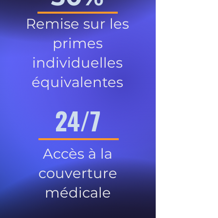
Remise sur les
primes
individuelles
équivalentes
24/7
Accès à la
couverture
médicale