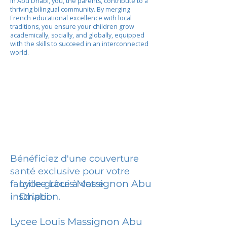
In Abu Dhabi, you, the parents, contribute to a
thriving bilingual community. By merging
French educational excellence with local
traditions, you ensure your children grow
academically, socially, and globally, equipped
with the skills to succeed in an interconnected
world.
Bénéficiez d'une couverture
santé exclusive pour votre
Lycee Louis Massignon Abu
famille grâce à votre
inscription.
Dhabi
Lycee Louis Massignon Abu