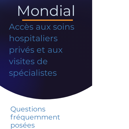
Mondial
Accès aux soins
hospitaliers
privés et aux
visites de
spécialistes
Questions
fréquemment
posées