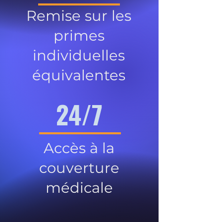
Remise sur les
primes
individuelles
équivalentes
24/7
Accès à la
couverture
médicale