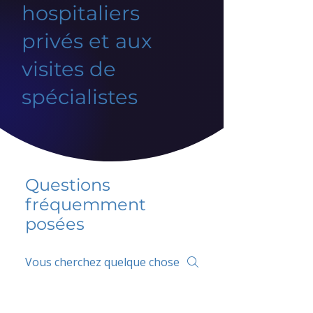
hospitaliers
privés et aux
visites de
spécialistes
Questions
fréquemment
posées
5 percent FAQ
FAQ de l'école